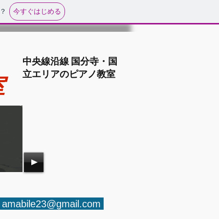
今すぐはじめる
？
中央線沿線 国分寺・国
立エリアのピアノ教室
室
amabile2
3@gmail.com