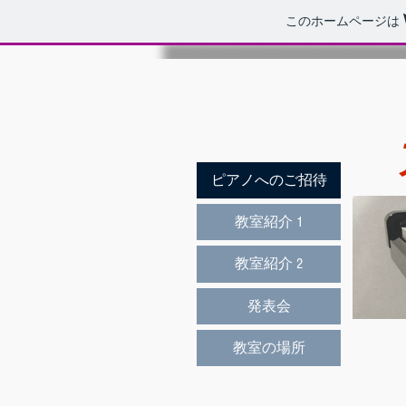
このホームページは
ア
ピアノへのご招待
教室紹介 1
教室紹介 2
発表会
教室の場所