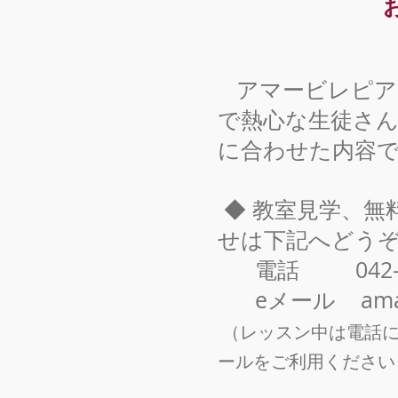
アマービレピア
で熱心な生徒さ
に合わせた内容
◆
教室見学、無
せは下記へどう
電話 042-57
eメール
ama
（レッスン中は電話に
ールをご利用ください